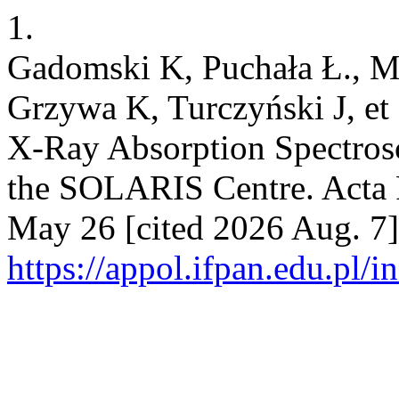
1.
Gadomski K, Puchała Ł., M
Grzywa K, Turczyński J, et
X-Ray Absorption Spectros
the SOLARIS Centre. Acta P
May 26 [cited 2026 Aug. 7]
https://appol.ifpan.edu.pl/