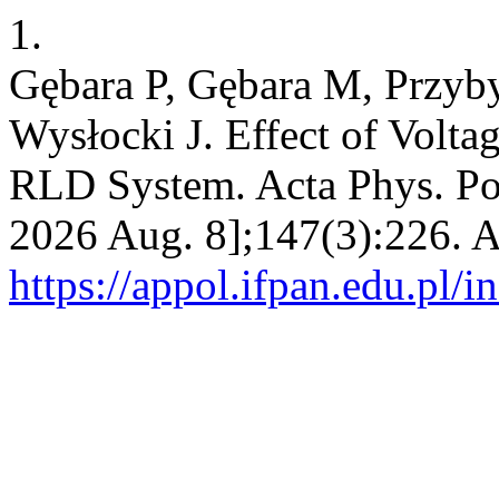
1.
Gębara P, Gębara M, Przyb
Wysłocki J. Effect of Volt
RLD System. Acta Phys. Pol.
2026 Aug. 8];147(3):226. A
https://appol.ifpan.edu.pl/