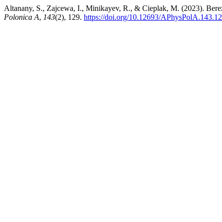
Altanany, S., Zajcewa, I., Minikayev, R., & Cieplak, M. (2023). Bere
Polonica A
,
143
(2), 129.
https://doi.org/10.12693/APhysPolA.143.1