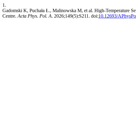
1.
Gadomski K, Puchała Ł., Malinowska M, et al. High-Temperature S
Centre.
Acta Phys. Pol. A
. 2026;149(5):S211. doi:
10.12693/APhysPo